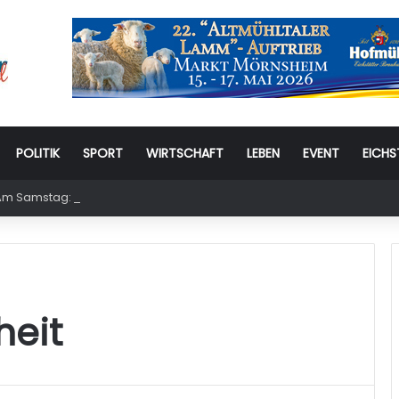
POLITIK
SPORT
WIRTSCHAFT
LEBEN
EVENT
EICHS
m Samstag: 6. Eichstätter Kinder- und Jugendtag – für ganze Familie
heit