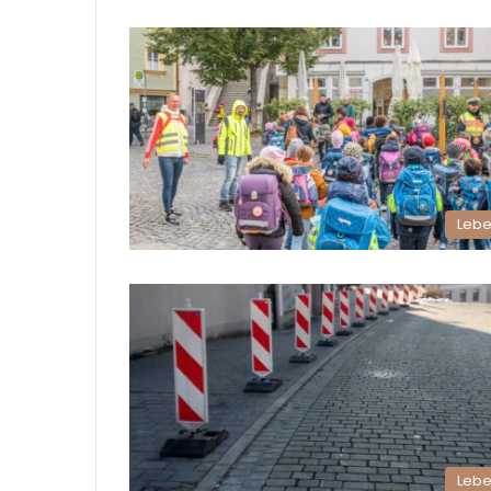
Leb
Leb