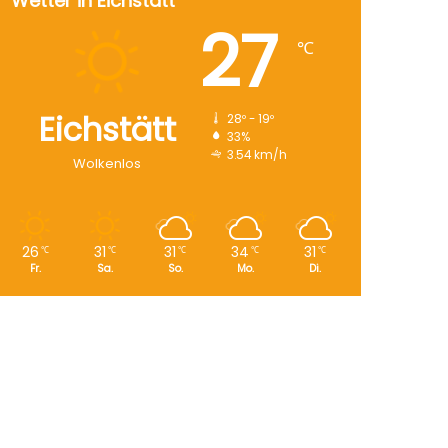
Wetter in Eichstätt
27
℃
Eichstätt
28º - 19º
33%
3.54 km/h
Wolkenlos
26
31
31
34
31
℃
℃
℃
℃
℃
Fr.
Sa.
So.
Mo.
Di.