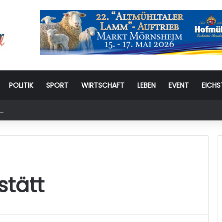
POLITIK
SPORT
WIRTSCHAFT
LEBEN
EVENT
EICHS
stag: 6. Eichstätter Kinder- und Jugendtag – für ganze Familie
stätt