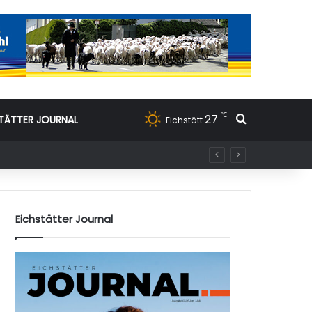
℃
27
Suchen nac
TÄTTER JOURNAL
Eichstätt
Eichstätter Journal