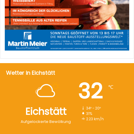
Wetter in Eichstätt
32
℃
Eichstätt
34º - 20º
31%
2.23 km/h
Aufgelockerte Bewölkung