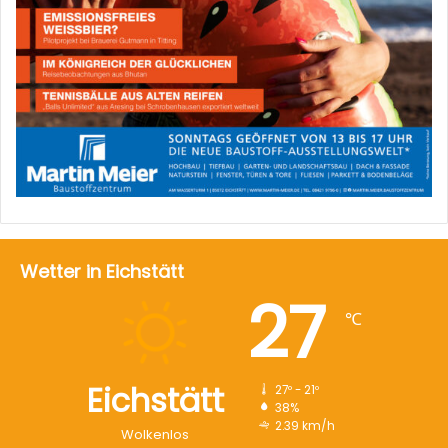
Wetter in Eichstätt
27
℃
Eichstätt
27º - 21º
38%
2.39 km/h
Wolkenlos