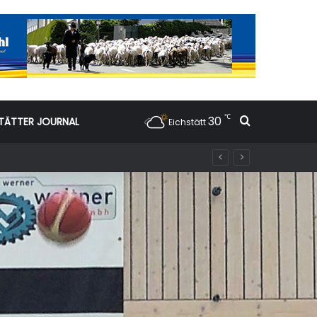
℃
30
Suchen nac
TÄTTER JOURNAL
Eichstätt