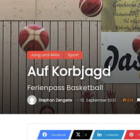
Jung und Aktiv
Sport
Auf Korbjagd
Ferienpass Basketball
Stephan Zengerle
10. September 2021
614
Facebook
X
LinkedIn
P