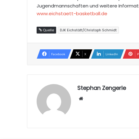
Jugendmannschaften und weitere Informati
www.eichstaett-basketball.de
Quelle
DJK Eichstätt/Christoph Schmidt
Facebook
X
LinkedIn
P
Stephan Zengerle
W
eb
sei
te