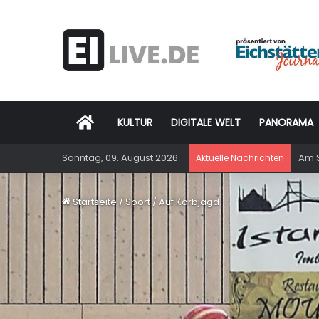
Startseite
KULTUR
DIGITALE WELT
PANORAMA
Sonntag, 09. August 2026
Am S
Aktuelle Nachrichten
Startseite
/
Sport
/
Auf Korbjagd