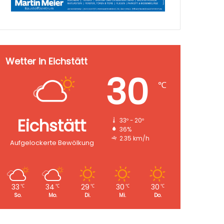
Wetter in Eichstätt
30
℃
Eichstätt
33º - 20º
36%
2.35 km/h
Aufgelockerte Bewölkung
33
34
29
30
30
℃
℃
℃
℃
℃
So.
Mo.
Di.
Mi.
Do.