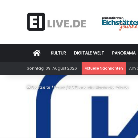
Startseite
KULTUR
DIGITALE WELT
PANORAMA
Sonntag, 09. August 2026
Am S
Aktuelle Nachrichten
Startseite
/
Event
/
KDFB und die Macht der Worte