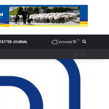
℃
19
Suchen nac
TÄTTER JOURNAL
Eichstätt