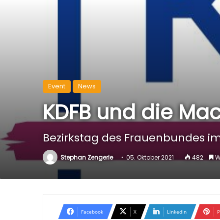
Event
News
KDFB und die Mac
Bezirkstag des Frauenbundes im 
Stephan Zengerle
05. Oktober 2021
482
We
Facebook
X
LinkedIn
P