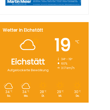
Wetter in Eichstätt
19
℃
Eichstätt
34º - 19º
60%
3.17 km/h
Aufgelockerte Bewölkung
34
34
28
29
30
℃
℃
℃
℃
℃
So.
Mo.
Di.
Mi.
Do.