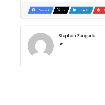
Facebook
X
LinkedIn
P
Stephan Zengerle
W
eb
sei
te