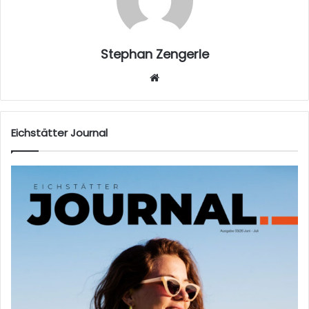
Stephan Zengerle
W
eb
sei
te
Eichstätter Journal