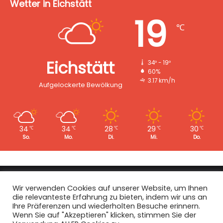
Wetter in Eichstätt
19
℃
Eichstätt
34º - 19º
60%
3.17 km/h
Aufgelockerte Bewölkung
34
34
28
29
30
℃
℃
℃
℃
℃
So.
Mo.
Di.
Mi.
Do.
Copyright © 2008 - 2026
EI-Live.de
| Alle Rechte vorbehalten.
Wir verwenden Cookies auf unserer Website, um Ihnen
die relevanteste Erfahrung zu bieten, indem wir uns an
Start
|
Datenschutz
|
Kontakt
|
Impressum
Ihre Präferenzen und wiederholten Besuche erinnern.
Wenn Sie auf "Akzeptieren" klicken, stimmen Sie der