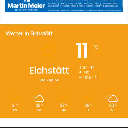
Wetter in Eichstätt
11
℃
Eichstätt
31º - 11º
74%
1.51 km/h
Wolkenlos
31
35
33
29
30
℃
℃
℃
℃
℃
Sa.
So.
Mo.
Di.
Mi.