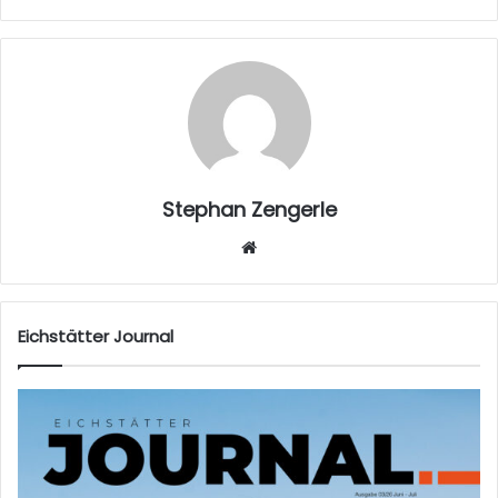
Stephan Zengerle
W
eb
sei
te
Eichstätter Journal