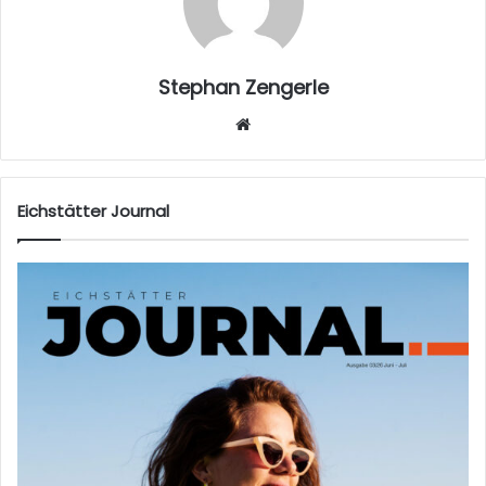
Stephan Zengerle
W
eb
sei
te
Eichstätter Journal