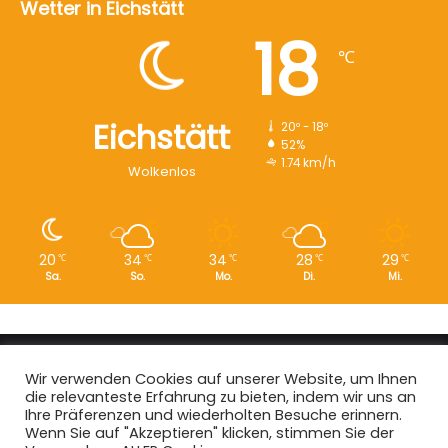
Wetter in Eichstätt
18
℃
Eichstätt
20º - 18º
52%
1.74 km/h
Wolkenlos
20
34
34
28
29
℃
℃
℃
℃
℃
Sa.
So.
Mo.
Di.
Mi.
Copyright © 2008 - 2026
EI-Live.de
| Alle Rechte vorbehalten.
Wir verwenden Cookies auf unserer Website, um Ihnen
die relevanteste Erfahrung zu bieten, indem wir uns an
Start
|
Datenschutz
|
Kontakt
|
Impressum
Ihre Präferenzen und wiederholten Besuche erinnern.
Wenn Sie auf "Akzeptieren" klicken, stimmen Sie der