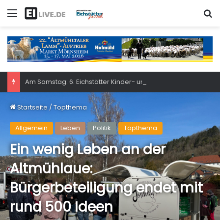
Menü
S
Am Samstag: 6. Eichstätter Kinder- und Jugendtag – für ganze Familie
Startseite
/
Topthema
Allgemein
Leben
Politik
Topthema
Ein wenig Leben an der
Altmühlaue:
Bürgerbeteiligung endet mit
rund 500 Ideen