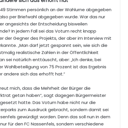
 andere sich das erhofft hat“
1.249 Stimmen persönlich an der Wahlurne abgegeben
also per Briefwahl abgegeben wurde. War das nur
er angesichts der Entscheidung bisweilen
e? In jedem Fall sei das Votum recht knapp
er der Gegner des Projekts, der aber im Interview mit
rkannte. „Man darf jetzt gespannt sein, wie sich die
malig realistische Zahlen in der Öffentlichkeit
n sei natürlich enttäuscht, aber: „Ich denke, bei
er Wahlbeteiligung von 75 Prozent ist das Ergebnis
er andere sich das erhofft hat.“
reut mich, dass die Mehrheit der Bürger die
arktrat getan haben“, sagt dagegen Bürgermeister
ingesetzt hatte. Das Votum habe nicht nur die
terparks zum Ausdruck gebracht, sondern damit sei
enfels gewürdigt worden. Denn das soll nun in dem
ur für den FC Nassenfels, sondern verschiedene