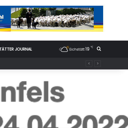
℃
19
Suchen nac
TÄTTER JOURNAL
Eichstätt