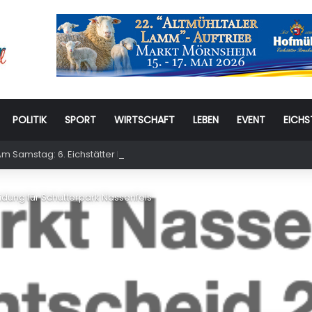
POLITIK
SPORT
WIRTSCHAFT
LEBEN
EVENT
EICHS
m Samstag: 6. Eichstätter Kinder- und Jugendtag – für ganze Familie
dung für Schutterpark Nassenfels