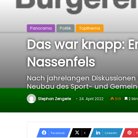
Panorama
Politik
Topthema
Das war knapp: E
Nassenfels
Nach jahrelangen Diskussionen 
Neubau des Sport- und Gemein
Stephan Zengerle
24. April 2022
919
2 Min
Facebook
X
LinkedIn
P