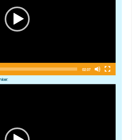
02:07
nker: