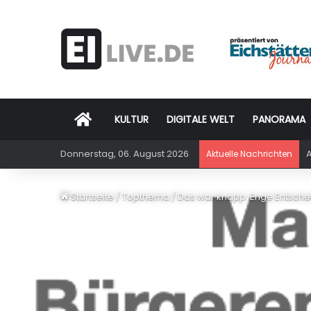
Startseite
KULTUR
DIGITALE WELT
PANORAMA
Donnerstag, 06. August 2026
A
Aktuelle Nachrichten
Startseite
/
Topthema
/
Das war knapp: Enge Entschei