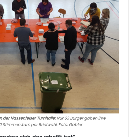
n der Nassenfelser Turnhalle:
Nur 63 Bürger gaben ihre
0 Stimmen kam per Briefwahl. Foto: Gabler