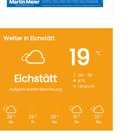
Wetter in Eichstätt
19
℃
Eichstätt
28º - 19º
87%
1.81 km/h
Aufgelockerte Bewölkung
28
29
28
31
33
℃
℃
℃
℃
℃
Do.
Fr.
Sa.
So.
Mo.