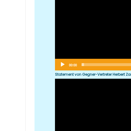
00:00
Statement von Gegner-Vertreter Herbert Za
Video-
Player