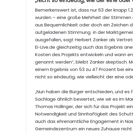
„Nicht so eindeutig, wie der eine oder
Bemerkenswert ist, dass nur 63 der knapp 
wurden – eine große Mehrheit der Stimmen 
aus Bequemlichkeit oder doch ein Zeichen d
aufgeladenen Stimmung in der Marktgemeind
ausgefallen, sagt Herbert Zanker als Vertret
Ei-Live.de gleichzeitig auch das Ergebnis ane
Kosten des Projekts entwickeln und wann erst
genannt werden“, bleibt Zanker skeptisch. Ma
einem Ergebnis von 53 zu 47 Prozent bei ein
nicht so eindeutig, wie vielleicht der eine od
„Nun haben die Bürger entschieden, und es f
Sachlage ähnlich bewertet, wie wir es im M
Thomas Hollinger, der sich für das Projekt e
Notwendigkeit und Sinnhaftigkeit des Schut
auch das ehrenamtliche Engagement in Nass
Gemeindezentrum ein neues Zuhause nicht n