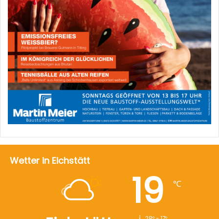
Wetter in Eichstätt
19
℃
28º - 17º