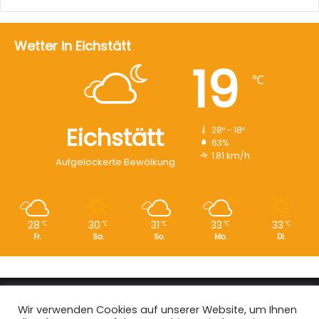
Wetter in Eichstätt
19
℃
Eichstätt
28º - 18º
63%
1.81 km/h
Aufgelockerte Bewölkung
28
30
31
33
33
℃
℃
℃
℃
℃
Fr.
Sa.
So.
Mo.
Di.
Copyright © 2008 - 2026
EI-Live.de
| Alle Rechte vorbehalten.
Wir verwenden Cookies auf unserer Website, um Ihnen