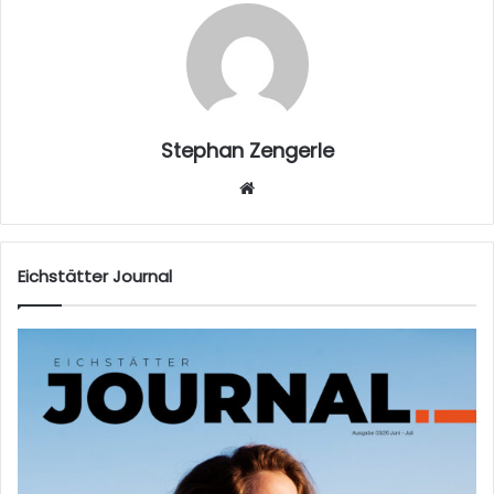
Stephan Zengerle
W
eb
sei
te
Eichstätter Journal