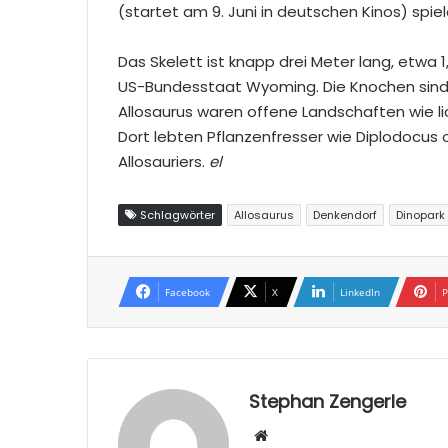
(startet am 9. Juni in deutschen Kinos) spiele
Das Skelett ist knapp drei Meter lang, etwa
US-Bundesstaat Wyoming. Die Knochen sind 
Allosaurus waren offene Landschaften wie 
Dort lebten Pflanzenfresser wie Diplodocus 
Allosauriers.
el
Schlagwörter
Allosaurus
Denkendorf
Dinopark
Facebook
X
LinkedIn
P
Stephan Zengerle
W