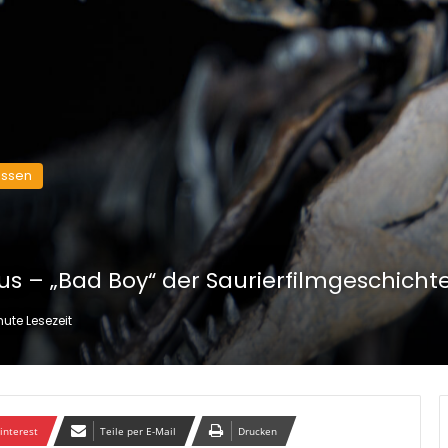
issen
s – „Bad Boy“ der Saurierfilmgeschicht
nute Lesezeit
interest
Teile per E-Mail
Drucken