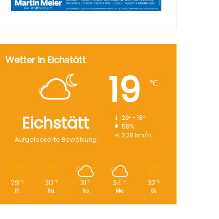
Wetter in Eichstätt
19
℃
Eichstätt
29º - 18º
58%
2.28 km/h
Aufgelockerte Bewölkung
29
30
31
34
32
℃
℃
℃
℃
℃
Fr.
Sa.
So.
Mo.
Di.