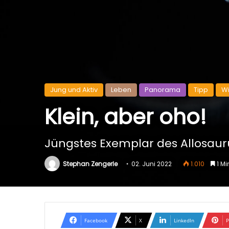
Jung und Aktiv
Leben
Panorama
Tipp
W
Klein, aber oho!
Jüngstes Exemplar des Allosauru
Stephan Zengerle
02. Juni 2022
1.010
1 Mi
Facebook
X
LinkedIn
P