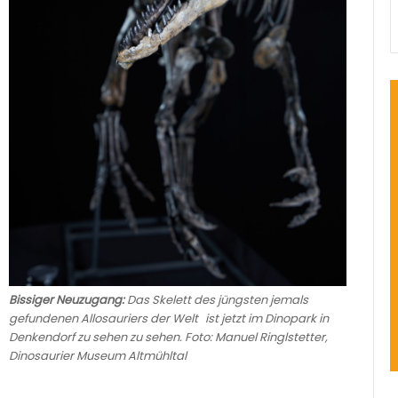
Bissiger Neuzugang:
Das Skelett des jüngsten jemals
gefundenen Allosauriers der Welt ist jetzt im Dinopark in
Denkendorf zu sehen zu sehen. Foto: Manuel Ringlstetter,
Dinosaurier Museum Altmühltal