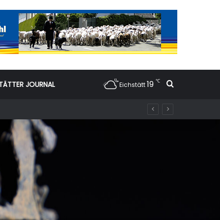
℃
19
Suchen nac
TÄTTER JOURNAL
Eichstätt