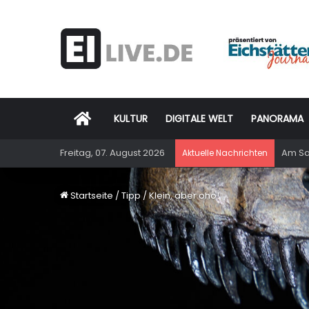
Startseite
KULTUR
DIGITALE WELT
PANORAMA
Freitag, 07. August 2026
Am Sam
Aktuelle Nachrichten
Startseite
/
Tipp
/
Klein, aber oho!