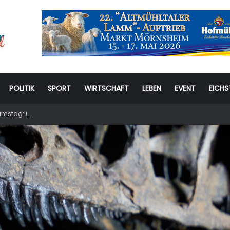
POLITIK
SPORT
WIRTSCHAFT
LEBEN
EVENT
EICHS
stag: 6. Eichstätter Kinder- und Jugendtag – für ganze Familie