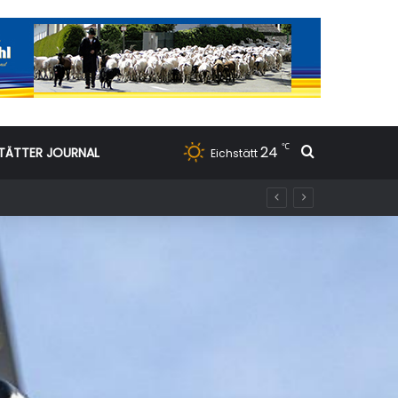
℃
24
Suchen nac
TÄTTER JOURNAL
Eichstätt