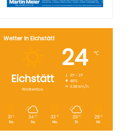
Wetter in Eichstätt
24
℃
Eichstätt
31º - 21º
46%
3.38 km/h
Wolkenlos
31
34
33
29
29
℃
℃
℃
℃
℃
Sa.
So.
Mo.
Di.
Mi.