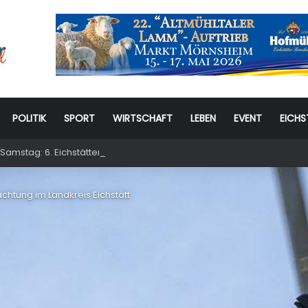
POLITIK
SPORT
WIRTSCHAFT
LEBEN
EVENT
EICHS
Samstag: 6. Eichstätter Kinder- und Jugendtag – für ganze Familie
htung im Landkreis Eichstätt