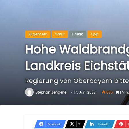
Allgemein
Natur
Politik
Tipp
Hohe Waldbrandg
Landkreis Eichstät
Regierung von Oberbayern bitt
Stephan Zengerle
17. Juni 2022
825
1 Minu
Facebook
X
LinkedIn
P