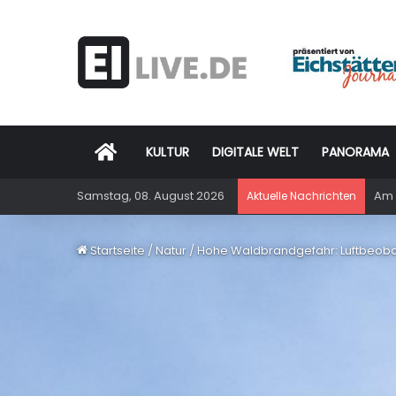
Startseite
KULTUR
DIGITALE WELT
PANORAMA
Samstag, 08. August 2026
Am 
Aktuelle Nachrichten
Startseite
/
Natur
/
Hohe Waldbrandgefahr: Luftbeobac