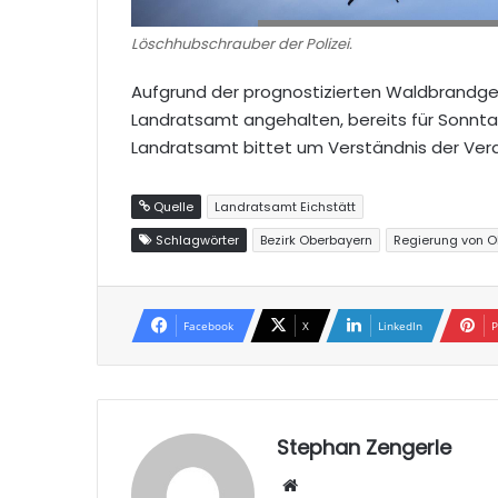
Löschhubschrauber der Polizei.
Aufgrund der prognostizierten Waldbrandg
Landratsamt angehalten, bereits für Sonnt
Landratsamt bittet um Verständnis der Vera
Quelle
Landratsamt Eichstätt
Schlagwörter
Bezirk Oberbayern
Regierung von O
Facebook
X
LinkedIn
P
Stephan Zengerle
W