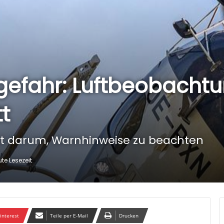
efahr: Luftbeobachtu
t
et darum, Warnhinweise zu beachten
te Lesezeit
interest
Teile per E-Mail
Drucken