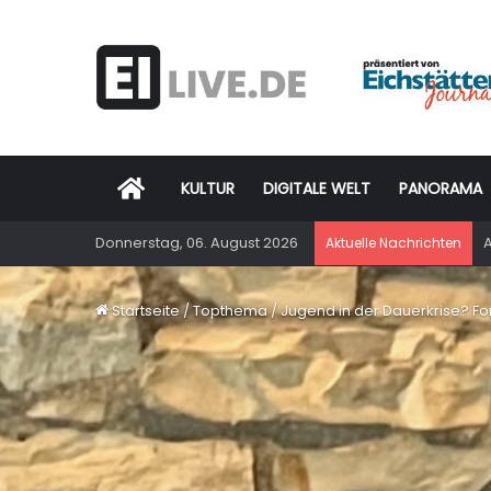
Startseite
KULTUR
DIGITALE WELT
PANORAMA
Donnerstag, 06. August 2026
A
Aktuelle Nachrichten
Startseite
/
Topthema
/
Jugend in der Dauerkrise? F