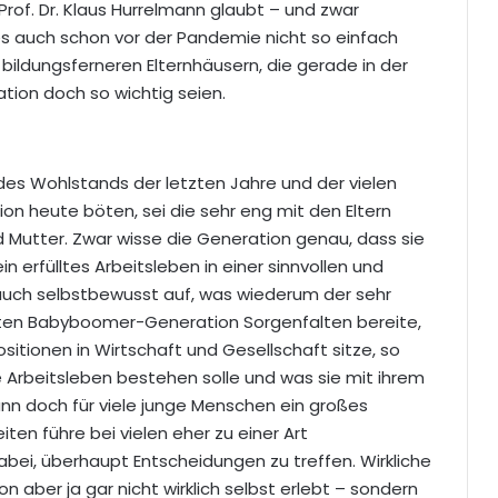
of. Dr. Klaus Hurrelmann glaubt – und zwar
es auch schon vor der Pandemie nicht so einfach
ildungsferneren Elternhäusern, die gerade in der
tion doch so wichtig seien.
, des Wohlstands der letzten Jahre und der vielen
ion heute böten, sei die sehr eng mit den Eltern
 Mutter. Zwar wisse die Generation genau, dass sie
 erfülltes Arbeitsleben in einer sinnvollen und
auch selbstbewusst auf, was wiederum der sehr
zten Babyboomer-Generation Sorgenfalten bereite,
itionen in Wirtschaft und Gesellschaft sitze, so
e Arbeitsleben bestehen solle und was sie mit ihrem
ann doch für viele junge Menschen ein großes
iten führe bei vielen eher zu einer Art
abei, überhaupt Entscheidungen zu treffen. Wirkliche
n aber ja gar nicht wirklich selbst erlebt – sondern