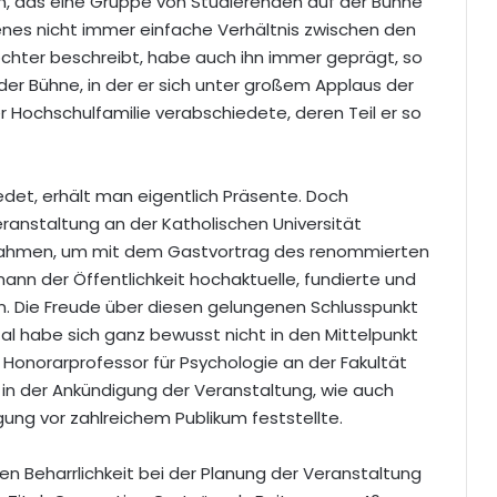
 das eine Gruppe von Studierenden auf der Bühne
jenes nicht immer einfache Verhältnis zwischen den
chter beschreibt, habe auch ihn immer geprägt, so
er Bühne, in der er sich unter großem Applaus der
 Hochschulfamilie verabschiedete, deren Teil er so
et, erhält man eigentlich Präsente. Doch
anstaltung an der Katholischen Universität
s Rahmen, um mit dem Gastvortrag des renommierten
ann der Öffentlichkeit hochaktuelle, fundierte und
n. Die Freude über diesen gelungenen Schlusspunkt
l habe sich ganz bewusst nicht in den Mittelpunkt
s Honorarprofessor für Psychologie an der Fakultät
kt in der Ankündigung der Veranstaltung, wie auch
igung vor zahlreichem Publikum feststellte.
n Beharrlichkeit bei der Planung der Veranstaltung