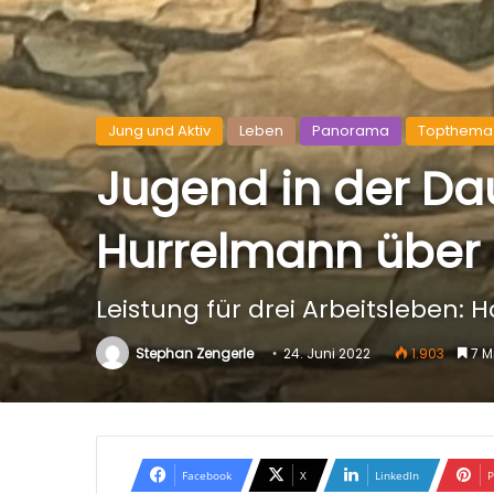
Jung und Aktiv
Leben
Panorama
Topthema
Jugend in der Dau
Hurrelmann über 
Leistung für drei Arbeitsleben:
Stephan Zengerle
24. Juni 2022
1.903
7 M
Facebook
X
LinkedIn
P