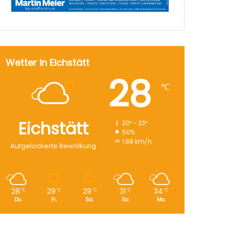
Wetter in Eichstätt
28
℃
Eichstätt
30º - 23º
50%
1.88 km/h
Aufgelockerte Bewölkung
28
29
29
31
34
℃
℃
℃
℃
℃
Do.
Fr.
Sa.
So.
Mo.