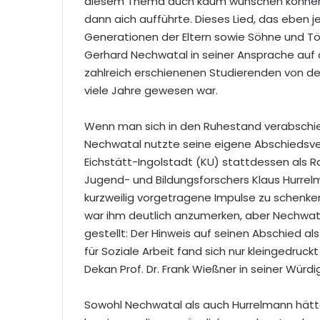
diesem Thema auch kaum wünschen können,
dann aich aufführte. Dieses Lied, das eben 
Generationen der Eltern sowie Söhne und Tö
Gerhard Nechwatal in seiner Ansprache auf d
zahlreich erschienenen Studierenden von der
viele Jahre gewesen war.
Wenn man sich in den Ruhestand verabschied
Nechwatal nutzte seine eigene Abschiedsver
Eichstätt-Ingolstadt (KU) stattdessen al
Jugend- und Bildungsforschers Klaus Hurrelm
kurzweilig vorgetragene Impulse zu schenke
war ihm deutlich anzumerken, aber Nechwata
gestellt: Der Hinweis auf seinen Abschied al
für Soziale Arbeit fand sich nur kleingedruc
Dekan Prof. Dr. Frank Wießner in seiner Würd
Sowohl Nechwatal als auch Hurrelmann hätte