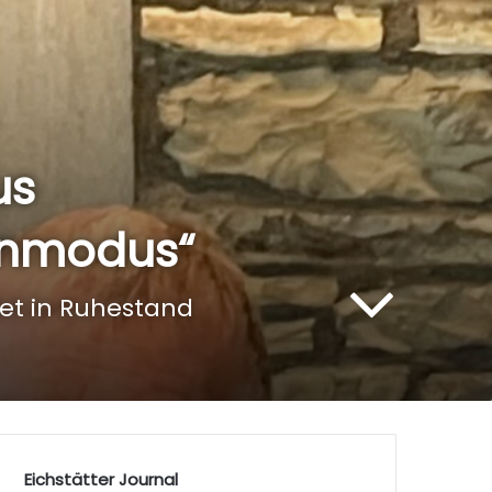
us
enmodus“
det in Ruhestand
Eichstätter Journal