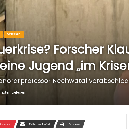
Wissen
erkrise? Forscher Kla
eine Jugend „im Kris
 Honorarprofessor Nechwatal verabschie
inuten gelesen
interest
Teile per E-Mail
Drucken