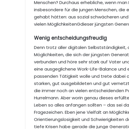
Menschen? Durchaus erhebliche, wenn man Pr
insbesondere für die jungen Menschen, die 
gehabt hätten: aus sozial schwächeren und b
vielen MöglichkeitenGdieser jüngsten Genera
Wenig entscheidungsfreudig
Denn trotz aller digitalen Selbstständigkeit
Möglichkeiten, die sich der jüngsten Generat
verbunden und höre sehr stark auf Vater und
eine ausgeglichene Work-Life-Balance und ein
passenden Tätigkeit wolle und trete dabei 
starken, gut ausgebildeten und gut vernet
die immer noch an vielen entscheidenden Pos
Hurrelmann. Aber worin genau dieses erfüllt
Leben so alles anfangen sollten – das sei d
Fragezeichen. Eben jene Vielfalt an Möglichke
Orientierungslosigkeit und Schwierigkeiten d
tiefe Krisen habe gerade die junge Generatio