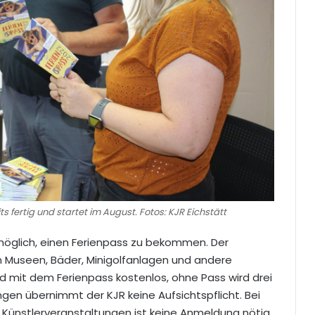
its fertig und startet im August. Fotos: KJR Eichstätt
 möglich, einen Ferienpass zu bekommen. Der
 in Museen, Bäder, Minigolfanlagen und andere
nd mit dem Ferienpass kostenlos, ohne Pass wird drei
tungen übernimmt der KJR keine Aufsichtspflicht. Bei
 Künstlerveranstaltungen ist keine Anmeldung nötig.