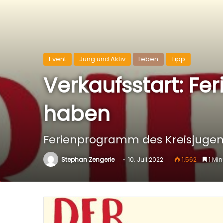
Event
Jung und Aktiv
Leben
Tipp
Verkaufsstart: Fe
haben
Ferienprogramm des Kreisjugend
Stephan Zengerle
10. Juli 2022
1.562
1 Min