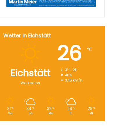
Wetter in Eichstätt
26
℃
Eichstätt
31º - 21º
40%
3.45 km/h
Wolkenlos
31
34
33
29
29
℃
℃
℃
℃
℃
Sa.
So.
Mo.
Di.
Mi.