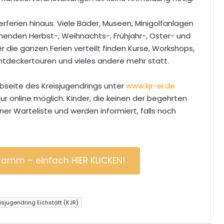
erferien hinaus. Viele Bäder, Museen, Minigolfanlagen
nden Herbst-, Weihnachts-, Frühjahr-, Oster- und
 die ganzen Ferien verteilt finden Kurse, Workshops,
Entdeckertouren und vieles andere mehr statt.
seite des Kreisjugendrings unter
www.kjr-ei.de
ur online möglich. Kinder, die keinen der begehrten
er Warteliste und werden informiert, falls noch
gramm – einfach HIER KLICKEN!
isjugendring Eichstätt (KJR)