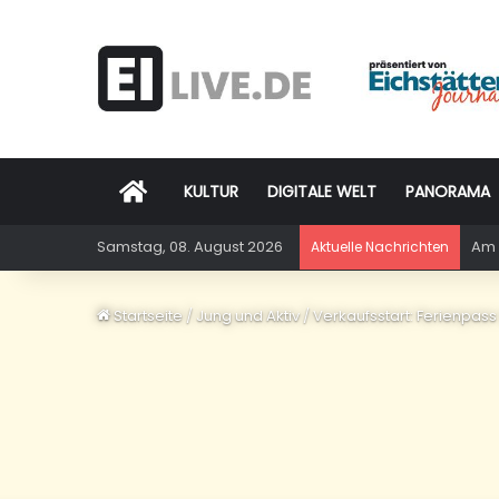
Startseite
KULTUR
DIGITALE WELT
PANORAMA
Samstag, 08. August 2026
Am 
Aktuelle Nachrichten
Startseite
/
Jung und Aktiv
/
Verkaufsstart: Ferienpas