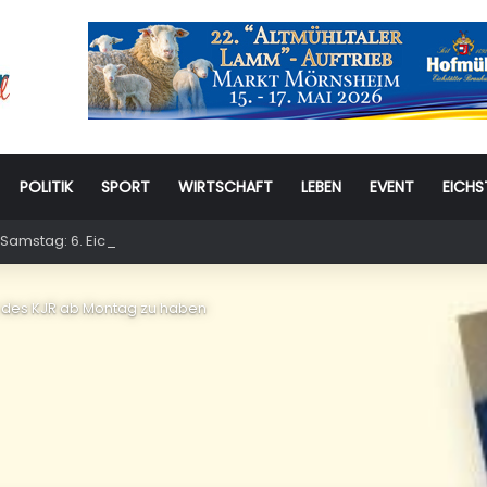
POLITIK
SPORT
WIRTSCHAFT
LEBEN
EVENT
EICHS
Samstag: 6. Eichstätter Kinder- und Jugendtag – für ganze Familie
s des KJR ab Montag zu haben