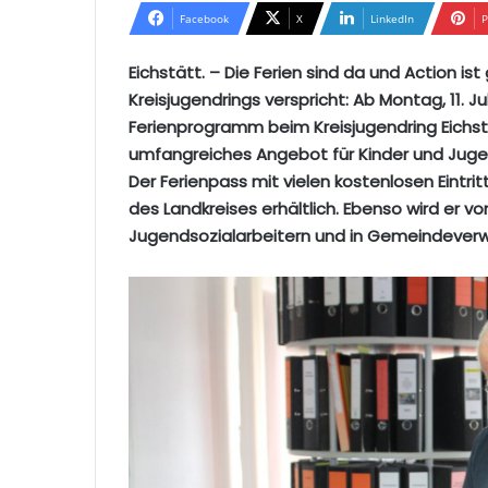
Facebook
X
LinkedIn
P
Eichstätt. – Die Ferien sind da und Action i
Kreisjugendrings verspricht: Ab Montag, 11. J
Ferienprogramm beim Kreisjugendring Eichstä
umfangreiches Angebot für Kinder und Jugen
Der Ferienpass mit vielen kostenlosen Eintr
des Landkreises erhältlich. Ebenso wird er vo
Jugendsozialarbeitern und in Gemeindeverwa