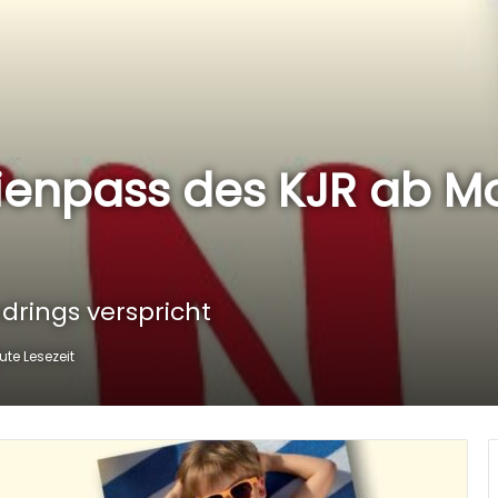
rienpass des KJR ab M
rings verspricht
ute Lesezeit