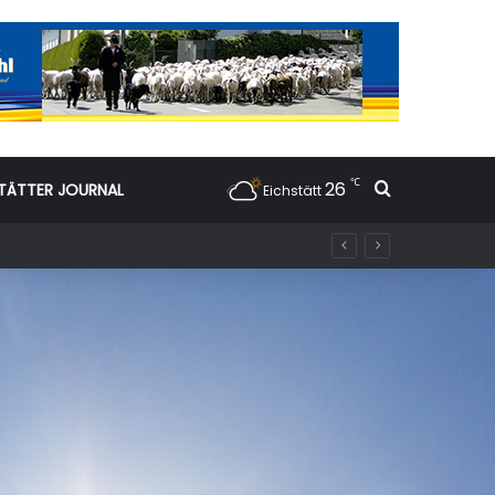
℃
26
Suchen nac
TÄTTER JOURNAL
Eichstätt