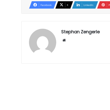
Facebook
X
LinkedIn
P
Stephan Zengerle
W
eb
sei
te