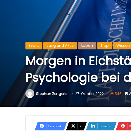
Event
Jung und Aktiv
Leben
Tipp
Wissen
Morgen in Eichstä
Psychologie bei d
Stephan Zengerle
27. Oktober 2022
546
W
Facebook
X
LinkedIn
P