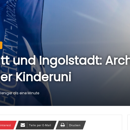
tt und Ingolstadt: Ar
er Kinderuni
eniger als eine Minute
interest
Teile per E-Mail
Drucken