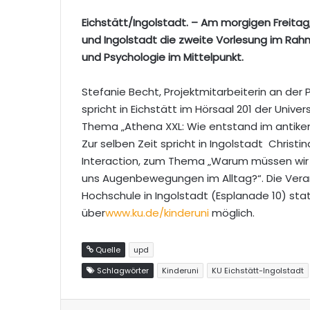
Eichstätt/Ingolstadt. – Am morgigen Freitag, 
und Ingolstadt die zweite Vorlesung im Rah
und Psychologie im Mittelpunkt.
Stefanie Becht, Projektmitarbeiterin an der 
spricht in Eichstätt im Hörsaal 201 der Unive
Thema „Athena XXL: Wie entstand im antike
Zur selben Zeit spricht in Ingolstadt Christ
Interaction, zum Thema „Warum müssen wir 
uns Augenbewegungen im Alltag?“. Die Veran
Hochschule in Ingolstadt (Esplanade 10) stat
über
www.ku.de/kinderuni
möglich.
Quelle
upd
Schlagwörter
Kinderuni
KU Eichstätt-Ingolstadt