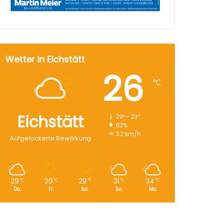
Wetter in Eichstätt
26
℃
Eichstätt
29º - 23º
63%
3.2 km/h
Aufgelockerte Bewölkung
29
29
29
31
34
℃
℃
℃
℃
℃
Do.
Fr.
Sa.
So.
Mo.