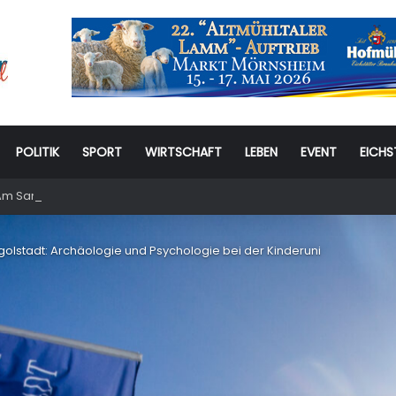
POLITIK
SPORT
WIRTSCHAFT
LEBEN
EVENT
EICHS
m Samstag: 6. Eichstätter Kinder- und Jugendtag – für ganze Familie
ngolstadt: Archäologie und Psychologie bei der Kinderuni