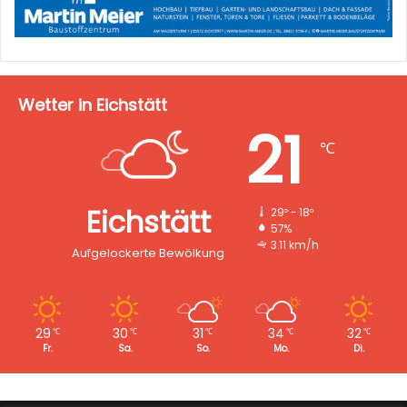
Wetter in Eichstätt
21
℃
Eichstätt
29º - 18º
57%
3.11 km/h
Aufgelockerte Bewölkung
29
30
31
34
32
℃
℃
℃
℃
℃
Fr.
Sa.
So.
Mo.
Di.