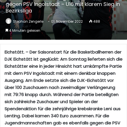
gegen PSV Ingolstadt – U16 mit klarem Sieg in
Bezirksliga
Stephan Zengerle
01. November 2022
488
4 Minuten gelesen
Eichstätt. – Der Saisonstart für die Basketballherren der
DJK Eichstätt ist geglückt: Am Sonntag lieferten sich die
Eichstätter eine in jeder Hinsicht hart umkämpfte Partie
mit dem PSV Ingolstadt mit einem denkbar knappen
Ausgang. Am Ende setzte sich die DJK-Eichstätt vor
über 100 Zuschauern nach zweimaliger Verlängerung
mit 79:76 knapp durch. Während der Partie beteiligten
sich zahlreiche Zuschauer und Spieler an der
Spendenaktion für die zehnjährige krebskranke Leni aus
Lenting. Dabei kamen 340 Euro zusammen. Für die
Jugendmannschaften gab es ebenfalls gegen die PSV