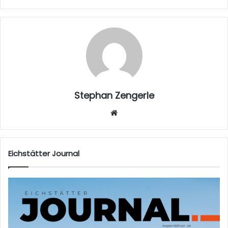
Stephan Zengerle
W
eb
sei
te
Eichstätter Journal