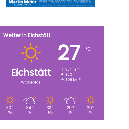
Wetter in Eichstätt
27
℃
Eichstätt
30º - 21º
36%
3.26 km/h
Wolkenlos
30
34
33
29
29
℃
℃
℃
℃
℃
Sa.
So.
Mo.
Di.
Mi.