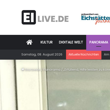
Startseite
KULTUR
DIGITALE WELT
PANORAMA
Samstag, 08. August 2026
Am 
Aktuelle Nachrichten
Startseite
/
Panorama
/
„Erfüllend, Hilfe leisten zu kö