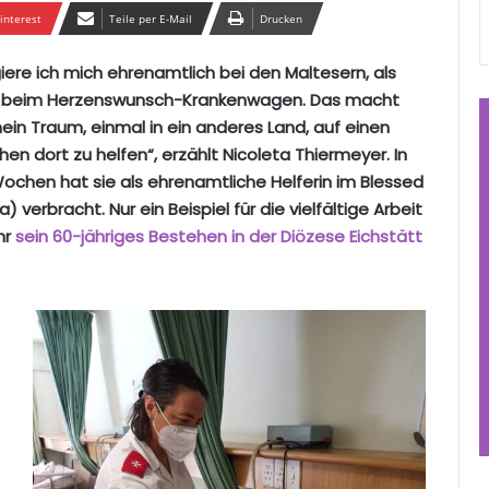
interest
Teile per E-Mail
Drucken
iere ich mich ehrenamtlich bei den Maltesern, als
und beim Herzenswunsch-Krankenwagen. Das macht
ein Traum, einmal in ein anderes Land, auf einen
 dort zu helfen“, erzählt Nicoleta Thiermeyer. In
 Wochen hat sie als ehrenamtliche Helferin im Blessed
verbracht. Nur ein Beispiel für die vielfältige Arbeit
hr
sein 60-jähriges Bestehen in der Diözese Eichstätt