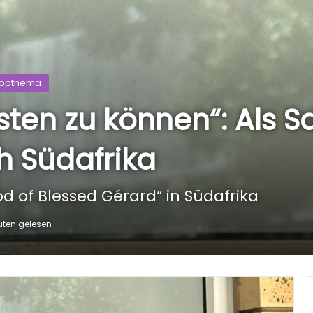
opthema
eisten zu können“: Als S
h Südafrika
d of Blessed Gérard“ in Südafrika
uten gelesen