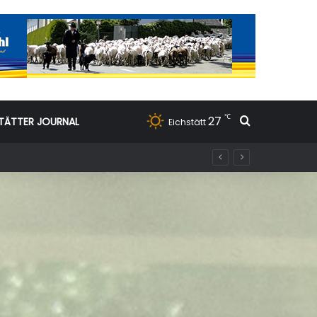
℃
27
Suchen nac
TÄTTER JOURNAL
Eichstätt