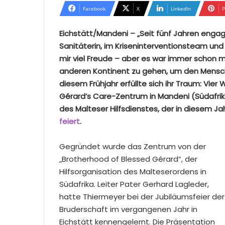
Facebook
X
LinkedIn
P
Eichstätt/Mandeni – „Seit fünf Jahren engag
Sanitäterin, im Kriseninterventionsteam 
mir viel Freude – aber es war immer schon m
anderen Kontinent zu gehen, um den Menschen
diesem Frühjahr erfüllte sich ihr Traum: Vier
Gérard’s Care-Zentrum in Mandeni (Südafrika) 
des Malteser Hilfsdienstes, der in diesem Ja
feiert
.
Gegründet wurde das Zentrum von der
„Brotherhood of Blessed Gérard“, der
Hilfsorganisation des Malteserordens in
Südafrika. Leiter Pater Gerhard Lagleder,
hatte Thiermeyer bei der Jubiläumsfeier der
Bruderschaft im vergangenen Jahr in
Eichstätt kennengelernt. Die Präsentation