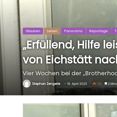
Glauben
Leben
Panorama
Reportage
T
„Erfüllend, Hilfe l
von Eichstätt nac
Vier Wochen bei der „Brotherhoo
Stephan Zengerle
19. April 2023
710
2 Min