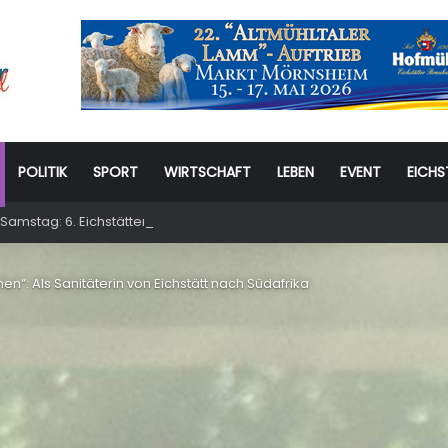
POLITIK
SPORT
WIRTSCHAFT
LEBEN
EVENT
EICHS
Samstag: 6. Eichstätter Kinder- und Jugendtag – für ganze Familie
nnen“: Als Sanitäterin von Eichstätt nach Südafrika