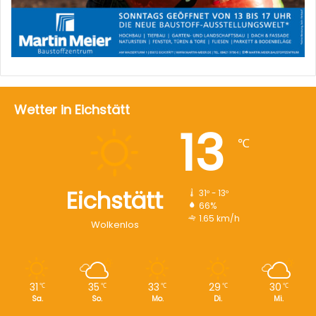
Wetter in Eichstätt
13
℃
Eichstätt
31º - 13º
66%
1.65 km/h
Wolkenlos
31
35
33
29
30
℃
℃
℃
℃
℃
Sa.
So.
Mo.
Di.
Mi.