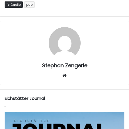
Quelle
pde
Stephan Zengerle
W
eb
sei
te
Eichstätter Journal