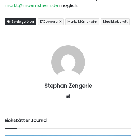
markt@moernsheim.de
möglich.
Schlagwörter
D'Gopperer X
Markt Mörnsheim
Musikkabarett
Stephan Zengerle
W
eb
sei
te
Eichstätter Journal