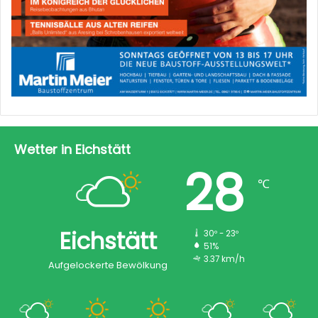
Wetter in Eichstätt
28
℃
Eichstätt
30º - 23º
51%
3.37 km/h
Aufgelockerte Bewölkung