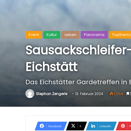
Event
Kultur
Leben
Panorama
Topthem
Sausackschleifer-
Eichstätt
Das Eichstätter Gardetreffen in 
Stephan Zengerle
13. Februar 2024
1.054
1
Facebook
X
LinkedIn
P