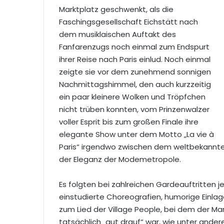
Marktplatz geschwenkt, als die
Faschingsgesellschaft Eichstätt nach
dem musiklaischen Auftakt des
Fanfarenzugs noch einmal zum Endspurt
ihrer Reise nach Paris einlud. Noch einmal
zeigte sie vor dem zunehmend sonnigen
Nachmittagshimmel, den auch kurzzeitig
ein paar kleinere Wolken und Tröpfchen
nicht trüben konnten, vom Prinzenwalzer
voller Esprit bis zum großen Finale ihre
elegante Show unter dem Motto „La vie à
Paris“ irgendwo zwischen dem weltbekannt
der Eleganz der Modemetropole.
Es folgten bei zahlreichen Gardeauftritten
einstudierte Choreografien, humorige Einla
zum Lied der Village People, bei dem der Mar
tatsächlich „gut drauf“ war, wie unter ande