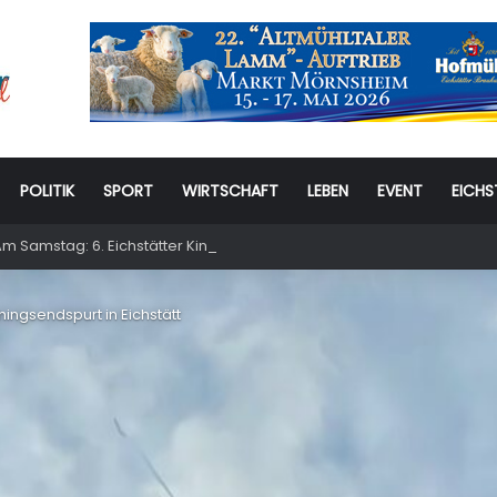
POLITIK
SPORT
WIRTSCHAFT
LEBEN
EVENT
EICHS
m Samstag: 6. Eichstätter Kinder- und Jugendtag – für ganze Familie
ingsendspurt in Eichstätt