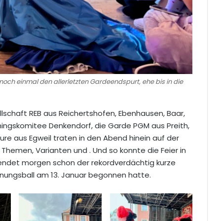
noch einmal den allerletzten Gardeendspurt, ehe bis in die
lschaft REB aus Reichertshofen, Ebenhausen, Baar,
ingskomitee Denkendorf, die Garde PGM aus Preith,
ure aus Egweil traten in den Abend hinein auf der
Themen, Varianten und . Und so konnte die Feier in
endet morgen schon der rekordverdächtig kurze
ffnungsball am 13. Januar begonnen hatte.