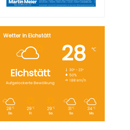
Wetter in Eichstätt
28
℃
Eichstätt
30º - 23º
50%
1.88 km/h
Aufgelockerte Bewölkung
28
29
29
31
34
℃
℃
℃
℃
℃
Do.
Fr.
Sa.
So.
Mo.