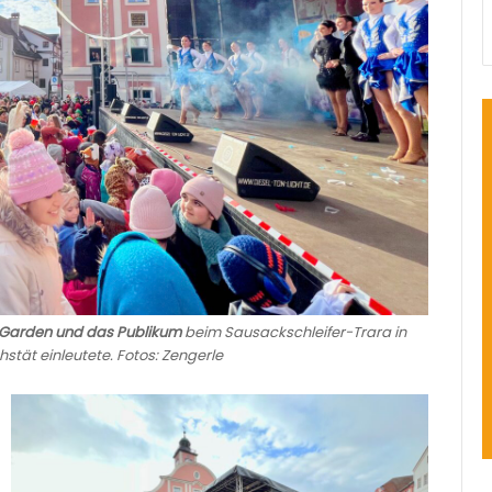
e Garden und das Publikum
beim Sausackschleifer-Trara in
stät einleutete. Fotos: Zengerle