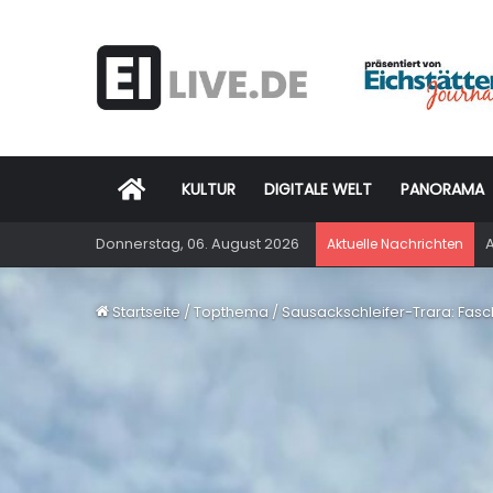
Startseite
KULTUR
DIGITALE WELT
PANORAMA
Donnerstag, 06. August 2026
A
Aktuelle Nachrichten
Startseite
/
Topthema
/
Sausackschleifer-Trara: Fasch