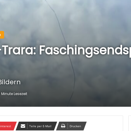
a
Trara: Faschingsendsp
Bildern
 Minute Lesezeit
interest
Teile per E-Mail
Drucken