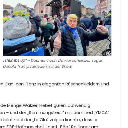
„Thumbs up“
– Daumen hoch: Da war scheinbar sogar
Donald Trump zufrieden mit der Show.
en Can-can-Tanz in eleganten Rüschenkleidern und
 jede Menge Walzer, Hebefiguren, aufwendig
gen – und der „Stimmungstest“ mit dem Lied „YMCA“
ktplatz bei der „La Ola“ zeigen konnte, dass er
rem FGE-Hofmarschall Josef „Böp“ Reitinger am