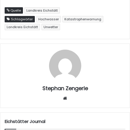
Quelle
Landkreis Eichstätt
Schlagwörter
Hochwasser
Katastrophenwarnung
Landkreis Eichstätt
Unwetter
Stephan Zengerle
W
eb
sei
te
Eichstätter Journal