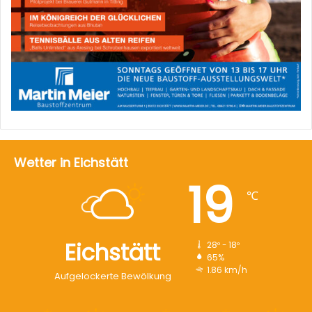
Wetter in Eichstätt
19
℃
Eichstätt
28º - 18º
65%
1.86 km/h
Aufgelockerte Bewölkung