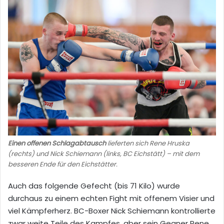
Einen offenen Schlagabtausch
lieferten sich Rene Hruska
(rechts) und Nick Schiemann (links, BC Eichstätt) – mit dem
besseren Ende für den Eichstätter.
Auch das folgende Gefecht (bis 71 Kilo) wurde
durchaus zu einem echten Fight mit offenem Visier und
viel Kämpferherz. BC-Boxer Nick Schiemann kontrollierte
zwar weite Teile des Kampfes, aber sein Gegner Rene