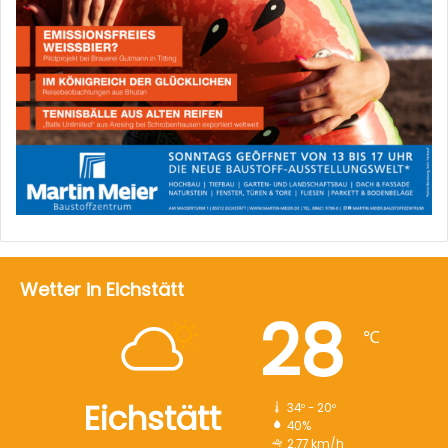
Wetter in Eichstätt
28
℃
Eichstätt
34º - 20º
40%
2.77 km/h