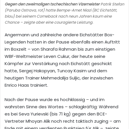
Gegen den zweimaligen tschechischen Vizemeister
Patrik Stefan
(Paruba Ostrava, rot) hatte Bempe-Amet Niazi (BC Eichstätt,
blau) bei seinem Comeback nach neun Jahren kaum eine
Chance – zeigte aber eine couragierte Leistung.
Angermann und zahlreiche andere Eichstätter Box-
Legenden hatten in der Pause ebenfalls einen Auftritt
im Boxzelt – von Sharafa Rahman bis zum einstigen
WBF-Weltmeister Leven Cukur, der heute seine
Kämpfer zur Verstärkung nach Eichstätt geschickt
hatte, Sergej Hakopyan, Tuncay Kasim und dem
heutigen Trainer Mehmedalija Suljic, der inzwischen
Enrico Haas trainiert.
Nach der Pause wurde es hochklassig – und im
wahrsten Sinne des Wortes – schlagkräftig: Während
es bei Seva Yurievski (bis 71 kg) gegen den BCE-
Vertreter Mhoyan Alik noch recht taktisch zuging – am
Ende mit einem verdienten Punktsieg für Alik –, zeigte