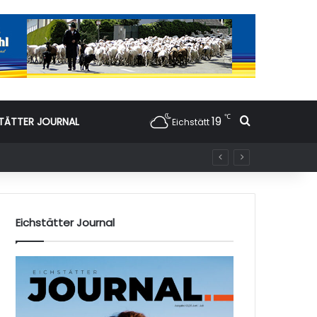
℃
19
Suchen nac
TÄTTER JOURNAL
Eichstätt
Eichstätter Journal