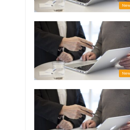
New
New