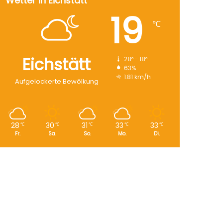
Wetter in Eichstätt
19
℃
Eichstätt
28º - 18º
63%
1.81 km/h
Aufgelockerte Bewölkung
28
30
31
33
33
℃
℃
℃
℃
℃
Fr.
Sa.
So.
Mo.
Di.