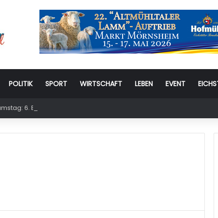
POLITIK
SPORT
WIRTSCHAFT
LEBEN
EVENT
EICHS
stag: 6. Eichstätter Kinder- und Jugendtag – für ganze Familie