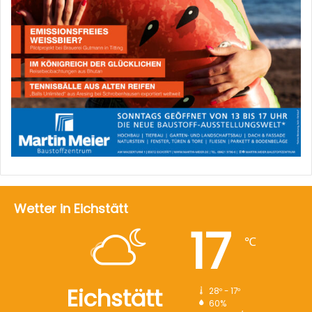
Wetter in Eichstätt
17
℃
Eichstätt
28º - 17º
60%