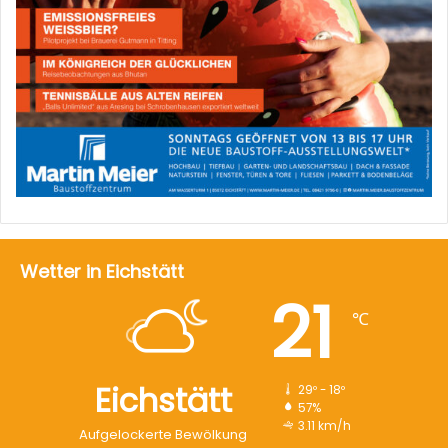
Wetter in Eichstätt
21
℃
Eichstätt
29º - 18º
57%
3.11 km/h
Aufgelockerte Bewölkung