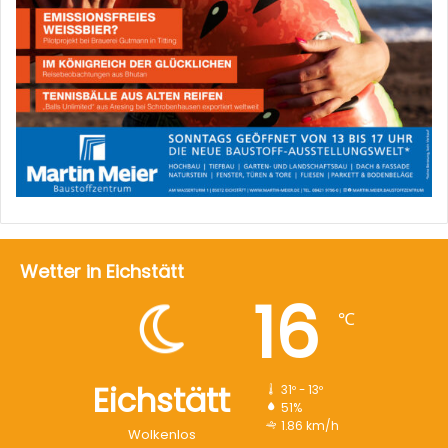
Wetter in Eichstätt
16
℃
Eichstätt
31º - 13º
51%
1.86 km/h
Wolkenlos