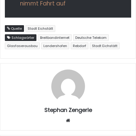
nimmt Fahrt auf
Quelle
Stadt Eichstätt
Schlagwörter
Breitbandinternet
Deutsche Telekom
Glasfaserausbau
Landershofen
Rebdorf
Stadt Eichstätt
Stephan Zengerle
W
eb
sei