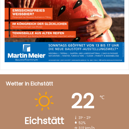
Wetter in Eichstätt
22
℃
Eichstätt
31º - 21º
52%
3.12 km/h