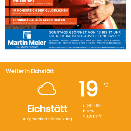
Wetter in Eichstätt
19
℃
Eichstätt
28º - 19º
87%
1.81 km/h
Aufgelockerte Bewölkung