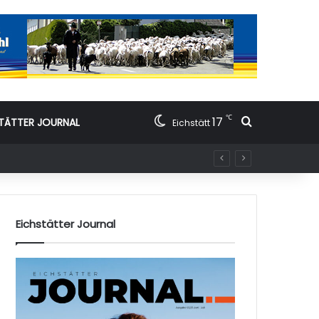
℃
17
Suchen nac
TÄTTER JOURNAL
Eichstätt
Eichstätter Journal