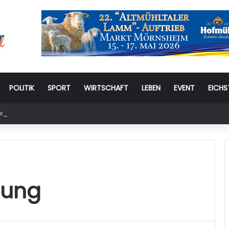
POLITIK
SPORT
WIRTSCHAFT
LEBEN
EVENT
EICHS
stag: 6. Eichstätter Kinder- und Jugendtag – für ganze Familie
gung