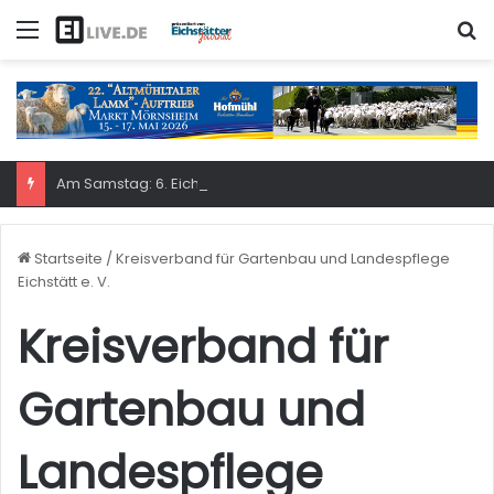
Menü
S
Am Samstag: 6. Eichstätter Kinder- und Jugendtag – für ganze Familie
Startseite
/
Kreisverband für Gartenbau und Landespflege
Eichstätt e. V.
Kreisverband für
Gartenbau und
Landespflege