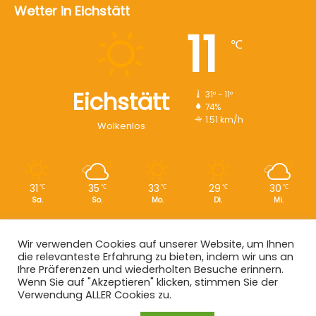
Wetter in Eichstätt
11
℃
Eichstätt
31º - 11º
74%
1.51 km/h
Wolkenlos
31
35
33
29
30
℃
℃
℃
℃
℃
Sa.
So.
Mo.
Di.
Mi.
Wir verwenden Cookies auf unserer Website, um Ihnen
die relevanteste Erfahrung zu bieten, indem wir uns an
Copyright © 2008 - 2026
EI-Live.de
| Alle Rechte vorbehalten.
Ihre Präferenzen und wiederholten Besuche erinnern.
Wenn Sie auf "Akzeptieren" klicken, stimmen Sie der
Start
|
Datenschutz
|
Kontakt
|
Impressum
Verwendung ALLER Cookies zu.