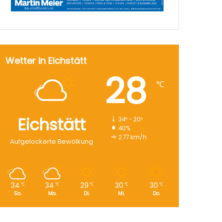
Wetter in Eichstätt
28
℃
Eichstätt
34º - 20º
40%
2.77 km/h
Aufgelockerte Bewölkung
34
34
29
30
30
℃
℃
℃
℃
℃
So.
Mo.
Di.
Mi.
Do.