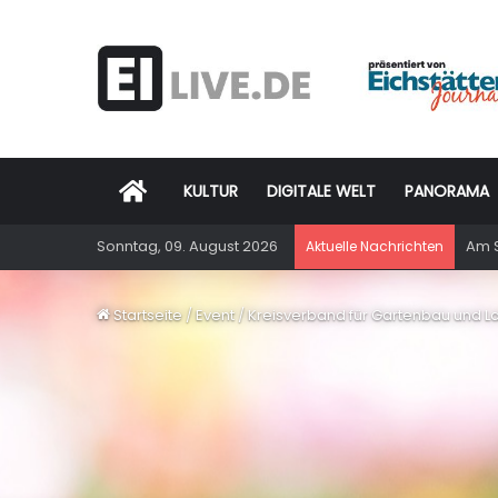
Startseite
KULTUR
DIGITALE WELT
PANORAMA
Sonntag, 09. August 2026
Am S
Aktuelle Nachrichten
Startseite
/
Event
/
Kreisverband für Gartenbau und La