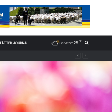
℃
28
Suchen nac
TÄTTER JOURNAL
Eichstätt