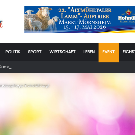
POLITIK
SPORT
WIRTSCHAFT
LEBEN
EVENT
EICHS
amstag: 6. Eichstätter Kinder- und Jugendtag – für ganze Familie
ndespflege Eichstätt tagt