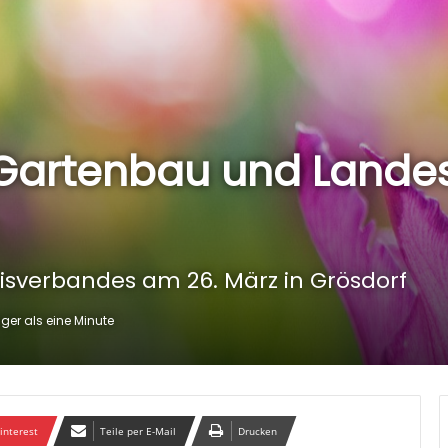
 Gartenbau und Lande
sverbandes am 26. März in Grösdorf
er als eine Minute
interest
Teile per E-Mail
Drucken