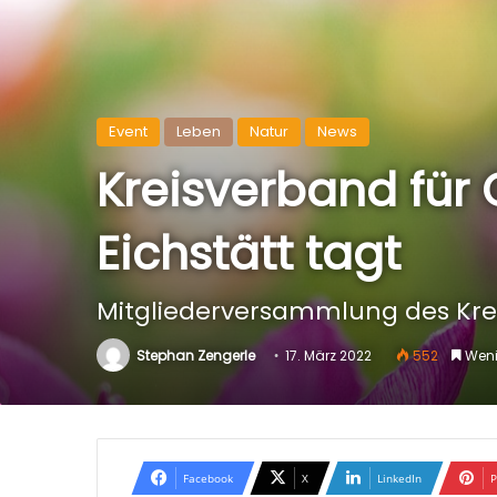
Event
Leben
Natur
News
Kreisverband für
Eichstätt tagt
Mitgliederversammlung des Krei
Stephan Zengerle
17. März 2022
552
Wenig
Facebook
X
LinkedIn
P