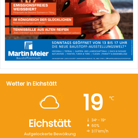
Wetter in Eichstätt
19
℃
Eichstätt
34º - 19º
60%
3.17 km/h
Aufgelockerte Bewölkung