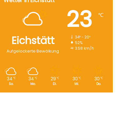
Wetter in Eichstätt
23
℃
Eichstätt
34º - 20º
52%
3.58 km/h
Aufgelockerte Bewölkung
34
34
29
30
30
℃
℃
℃
℃
℃
So.
Mo.
Di.
Mi.
Do.