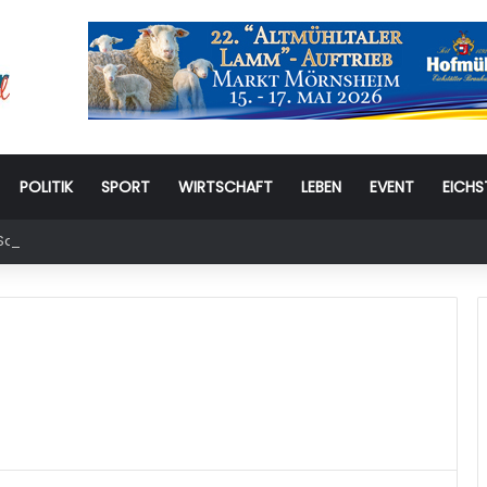
POLITIK
SPORT
WIRTSCHAFT
LEBEN
EVENT
EICHS
amstag: 6. Eichstätter Kinder- und Jugendtag – für ganze Familie