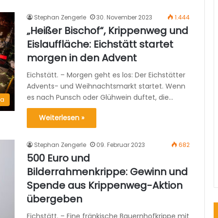
Stephan Zengerle
30. November 2023
1.444
„Heißer Bischof“, Krippenweg und
Eislauffläche: Eichstätt startet
morgen in den Advent
Eichstätt. – Morgen geht es los: Der Eichstätter
Advents- und Weihnachtsmarkt startet. Wenn
es nach Punsch oder Glühwein duftet, die…
ma
Weiterlesen »
Stephan Zengerle
09. Februar 2023
682
500 Euro und
Bilderrahmenkrippe: Gewinn und
Spende aus Krippenweg-Aktion
übergeben
Eichstätt. – Eine fränkische Bauernhofkrippe mit