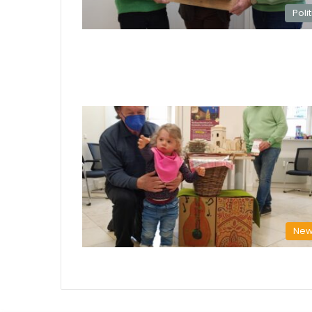
Polit
New