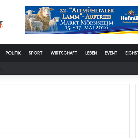
POLITIK
SPORT
WIRTSCHAFT
LEBEN
EVENT
EICHS
stag: 6. Eichstätter Kinder- und Jugendtag – für ganze Familie