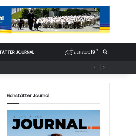
℃
19
Suchen nac
TÄTTER JOURNAL
Eichstätt
Eichstätter Journal