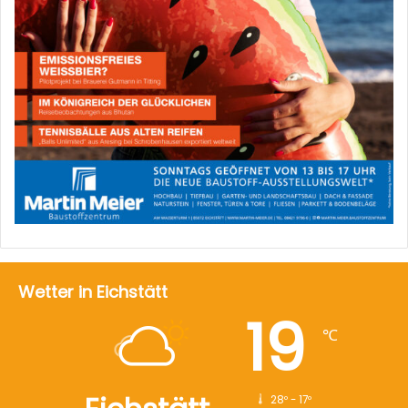
Wetter in Eichstätt
19
℃
28º - 17º