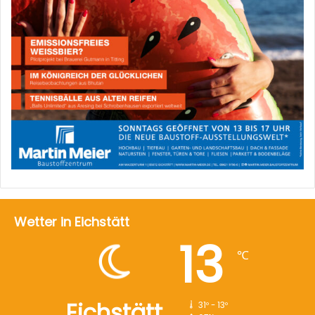
Wetter in Eichstätt
13
℃
Eichstätt
31º - 13º