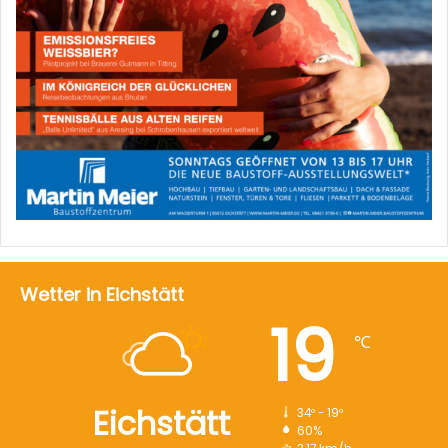
Wetter in Eichstätt
19
℃
Eichstätt
34º - 19º
60%