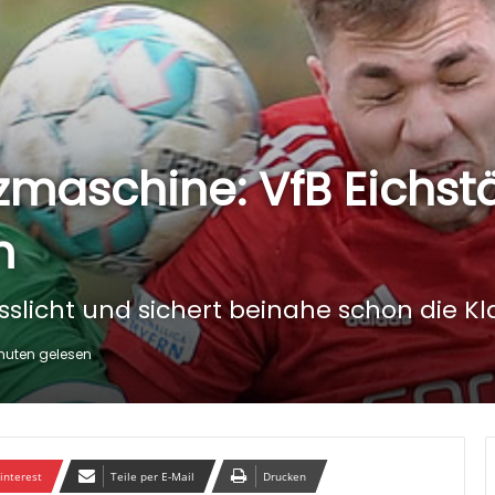
enzmaschine: VfB Eichst
m
slicht und sichert beinahe schon die Kl
nuten gelesen
interest
Teile per E-Mail
Drucken