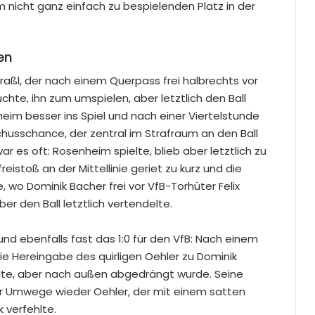
em nicht ganz einfach zu bespielenden Platz in der
en
aßl, der nach einem Querpass frei halbrechts vor
hte, ihn zum umspielen, aber letztlich den Ball
heim besser ins Spiel und nach einer Viertelstunde
husschance, der zentral im Strafraum an den Ball
ar es oft: Rosenheim spielte, blieb aber letztlich zu
freistoß an der Mittellinie geriet zu kurz und die
, wo Dominik Bacher frei vor VfB-Torhüter Felix
er den Ball letztlich vertendelte.
nd ebenfalls fast das 1:0 für den VfB: Nach einem
ie Hereingabe des quirligen Oehler zu Dominik
ollte, aber nach außen abgedrängt wurde. Seine
er Umwege wieder Oehler, der mit einem satten
 verfehlte.