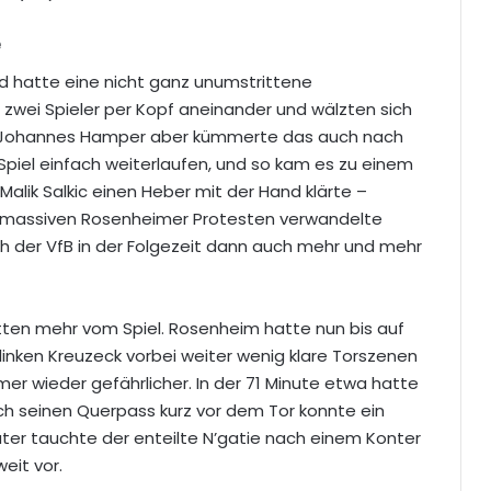
e
nd hatte eine nicht ganz unumstrittene
n zwei Spieler per Kopf aneinander und wälzten sich
r Johannes Hamper aber kümmerte das auch nach
 Spiel einfach weiterlaufen, und so kam es zu einem
alik Salkic einen Heber mit der Hand klärte –
 massiven Rosenheimer Protesten verwandelte
 sich der VfB in der Folgezeit dann auch mehr und mehr
ten mehr vom Spiel. Rosenheim hatte nun bis auf
inken Kreuzeck vorbei weiter wenig klare Torszenen
mer wieder gefährlicher. In der 71 Minute etwa hatte
och seinen Querpass kurz vor dem Tor konnte ein
er tauchte der enteilte N’gatie nach einem Konter
weit vor.