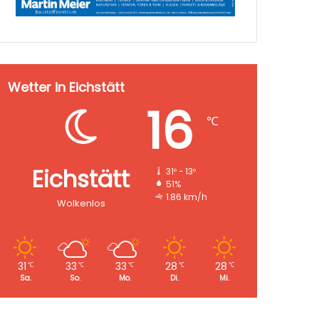
Wetter in Eichstätt
16
℃
Eichstätt
31º - 13º
51%
1.86 km/h
Wolkenlos
31
33
33
28
28
℃
℃
℃
℃
℃
Sa.
So.
Mo.
Di.
Mi.