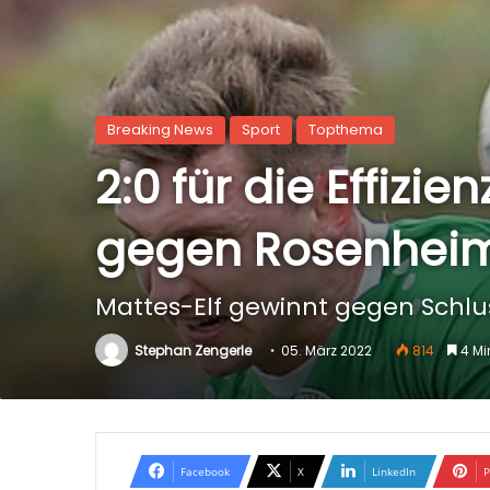
Breaking News
Sport
Topthema
2:0 für die Effizi
gegen Rosenhei
Mattes-Elf gewinnt gegen Schlus
Stephan Zengerle
05. März 2022
814
4 Mi
Facebook
X
LinkedIn
P