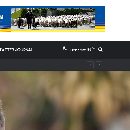
℃
16
Suchen nac
TÄTTER JOURNAL
Eichstätt