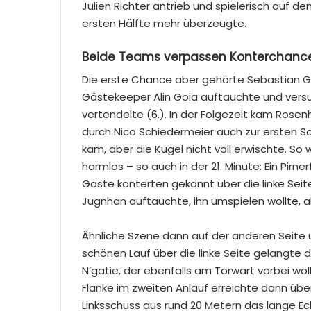
Julien Richter antrieb und spielerisch auf d
ersten Hälfte mehr überzeugte.
Beide Teams verpassen Konterchanc
Die erste Chance aber gehörte Sebastian Gr
Gästekeeper Alin Goia auftauchte und versuc
vertendelte (6.). In der Folgezeit kam Rosen
durch Nico Schiedermeier auch zur ersten Sc
kam, aber die Kugel nicht voll erwischte. So w
harmlos – so auch in der 21. Minute: Ein Pirner
Gäste konterten gekonnt über die linke Seite
Jugnhan auftauchte, ihn umspielen wollte, ab
Ähnliche Szene dann auf der anderen Seite u
schönen Lauf über die linke Seite gelangte d
N’gatie, der ebenfalls am Torwart vorbei w
Flanke im zweiten Anlauf erreichte dann üb
Linksschuss aus rund 20 Metern das lange Eck