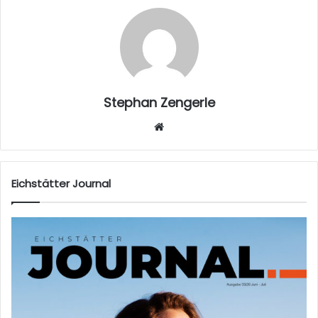
Stephan Zengerle
W
eb
sei
te
Eichstätter Journal