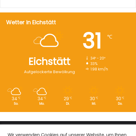
Wetter in Eichstätt
31
℃
Eichstätt
34º - 20º
33%
1.98 km/h
Aufgelockerte Bewölkung
34
34
29
30
30
℃
℃
℃
℃
℃
So.
Mo.
Di.
Mi.
Do.
Copyright © 2008 - 2026
EI-Live.de
| Alle Rechte vorbehalten.
Wir verwenden Cookies auf unserer Website, um Ihnen