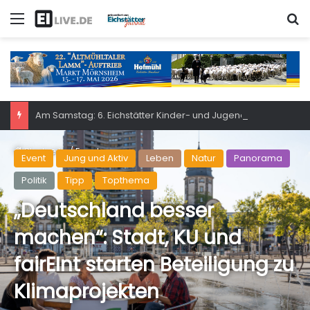
Menü
S
Am Samstag: 6. Eichstätter Kinder- und Jugendtag – für ganze Familie
Startseite
/
Event
Event
Jung und Aktiv
Leben
Natur
Panorama
Politik
Tipp
Topthema
„Deutschland besser
machen“: Stadt, KU und
fairEInt starten Beteiligung zu
Klimaprojekten