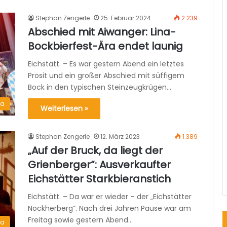
Stephan Zengerle
25. Februar 2024
2.239
Abschied mit Aiwanger: Lina-
Bockbierfest-Ära endet launig
Eichstätt. – Es war gestern Abend ein letztes
Prosit und ein großer Abschied mit süffigem
Bock in den typischen Steinzeugkrügen…
ma
Weiterlesen »
Stephan Zengerle
12. März 2023
1.389
„Auf der Bruck, da liegt der
Grienberger“: Ausverkaufter
Eichstätter Starkbieranstich
Eichstätt. – Da war er wieder – der „Eichstätter
Nockherberg“. Nach drei Jahren Pause war am
Freitag sowie gestern Abend…
ma