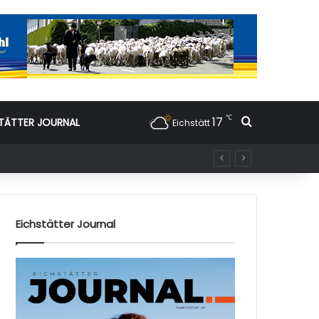
℃
17
Suchen nac
TÄTTER JOURNAL
Eichstätt
Eichstätter Journal