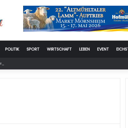
POLITIK
SPORT
WIRTSCHAFT
LEBEN
EVENT
EICHS
stag: 6. Eichstätter Kinder- und Jugendtag – für ganze Familie