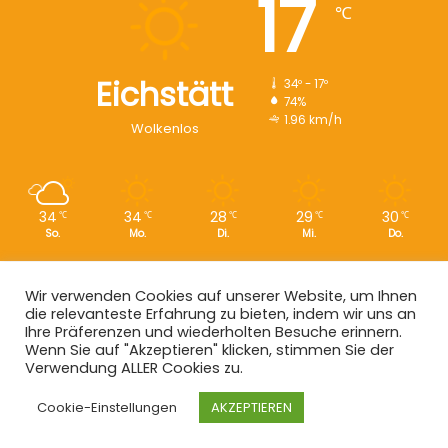
17
℃
Eichstätt
34º - 17º
74%
1.96 km/h
Wolkenlos
34
34
28
29
30
℃
℃
℃
℃
℃
So.
Mo.
Di.
Mi.
Do.
Wir verwenden Cookies auf unserer Website, um Ihnen
die relevanteste Erfahrung zu bieten, indem wir uns an
Copyright © 2008 - 2026
EI-Live.de
| Alle Rechte vorbehalten.
Ihre Präferenzen und wiederholten Besuche erinnern.
Wenn Sie auf "Akzeptieren" klicken, stimmen Sie der
Start
|
Datenschutz
|
Kontakt
|
Impressum
Verwendung ALLER Cookies zu.
Facebook
X
Instagram
Cookie-Einstellungen
AKZEPTIEREN