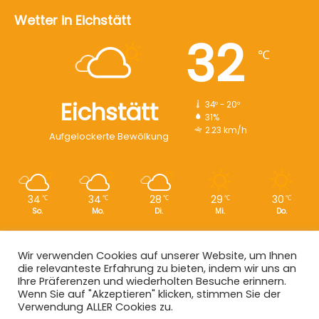
Wetter in Eichstätt
32
℃
Eichstätt
34º - 20º
31%
2.23 km/h
Aufgelockerte Bewölkung
34
34
28
29
30
℃
℃
℃
℃
℃
So.
Mo.
Di.
Mi.
Do.
Wir verwenden Cookies auf unserer Website, um Ihnen
die relevanteste Erfahrung zu bieten, indem wir uns an
Copyright © 2008 - 2026
EI-Live.de
| Alle Rechte vorbehalten.
Ihre Präferenzen und wiederholten Besuche erinnern.
Wenn Sie auf "Akzeptieren" klicken, stimmen Sie der
Start
|
Datenschutz
|
Kontakt
|
Impressum
Verwendung ALLER Cookies zu.